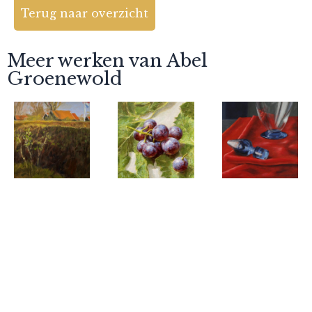
Terug naar overzicht
Meer werken van Abel
Groenewold
Abel
Abel
Abel
Groenewold
Groenewold
Groenewold
Voorstreek
Druiven in
Stolp op
met
de zon
rood
avondzon,
Schier