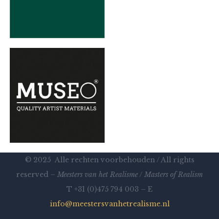
© 2025 Alle rechten voorbehouden / All rights
reserved –
Meesters van het Realisme
/
Masters of Realism
T +31 (0)475 794 003 – E
info@meestersvanhetrealisme.nl