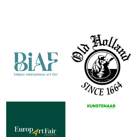
Groenewold
Bij Groot
Partners
Wetsinge