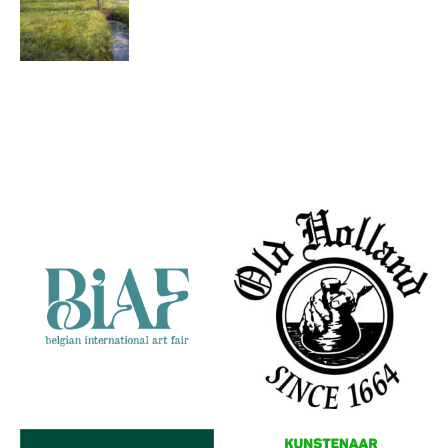
Abel
Groenewold
Bij Groot
Partners
Wetsinge