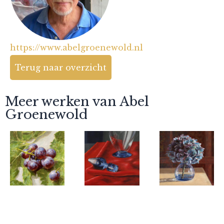
https://www.abelgroenewold.nl
Terug naar overzicht
Meer werken van Abel
Groenewold
Abel
Abel
Abel
Groenewold
Groenewold
Groenewold