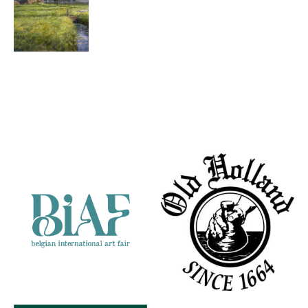
Abel
Groenewold
Bij Groot
Partners
Wetsinge