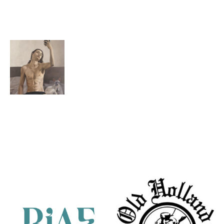
Surrenderer
Bella
Vrijheidsstrij
Ruben van der
Meer
Spiegelbeeld
van een
Partners
man en kat