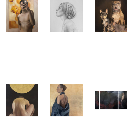
Ruben van der
Ruben van der
Ruben van der
Meer
Meer
Meer
Spiegelbeeld
Noa met
Bulldoggen
van een
hoofddoek
man
Ruben van der
Ruben van der
Ruben van der
Meer
Meer
Meer