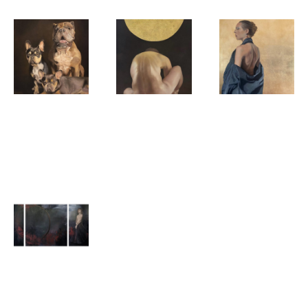
Ruben van der
Ruben van der
Ruben van der
Meer
Meer
Meer
Bulldoggen
Surrenderer
Bella
Ruben van der
Meer