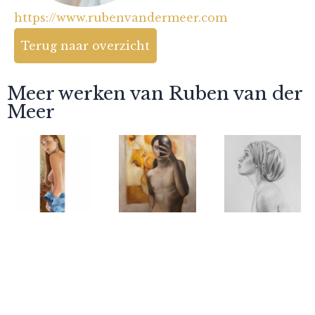
https://www.rubenvandermeer.com
Terug naar overzicht
Meer werken van Ruben van der
Meer
Ruben van der
Ruben van der
Ruben van der
Meer
Meer
Meer
Natasha
Spiegelbeeld
Noa met
van een
hoofddoek
man