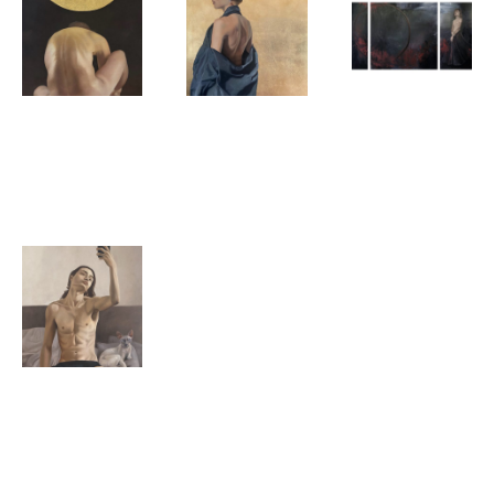
Ruben van der
Ruben van der
Ruben van der
Meer
Meer
Meer
Surrenderer
Bella
Vrijheidsstrij
Ruben van der
Meer
Spiegelbeeld
van een