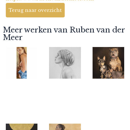
Terug naar overzicht
Meer werken van Ruben van der
Meer
Ruben van der
Ruben van der
Ruben van der
Meer
Meer
Meer
Natasha
Noa met
Bulldoggen
hoofddoek