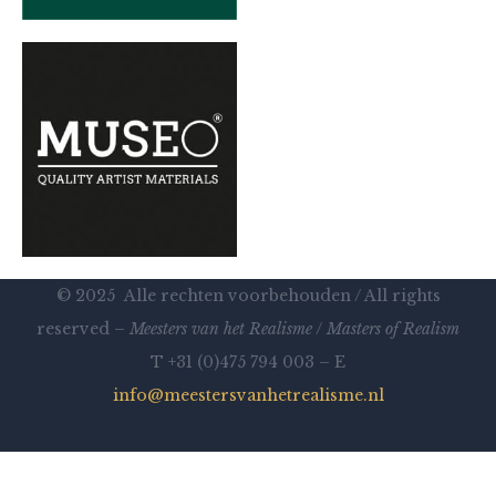
© 2025 Alle rechten voorbehouden / All rights
reserved –
Meesters van het Realisme
/
Masters of Realism
T +31 (0)475 794 003 – E
info@meestersvanhetrealisme.nl