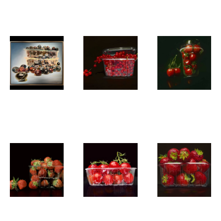
vergadering
Manon Babtist
Manon Babtist
Manon Babtist
Bosbessen
Aalbessen
Snoeptomaatj
Manon Babtist
Manon Babtist
Manon Babtist