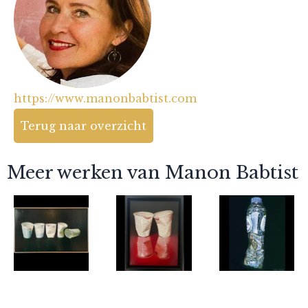
https://www.manonbabtist.com
Terug naar overzicht
Meer werken van Manon Babtist
Manon Babtist
Manon Babtist
Manon Babtist
De
Liefde
Spa blauw