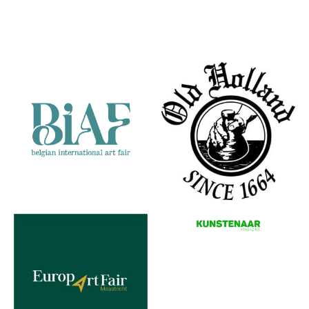
Pondje
Tomaten
Aardbeien
gezond
in
Partners
plasticbakje