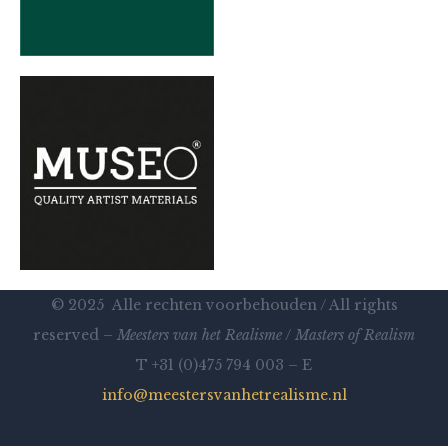
© 2025 Alle rechten voorbehouden / All rights
reserved –
Meesters van het Realisme
/
Masters of Realism
T +31 (0)475 794 003 – E
info@meestersvanhetrealisme.nl