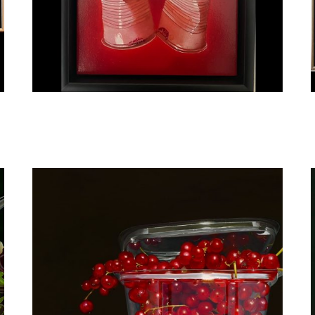
Manon Babtist
Liefde