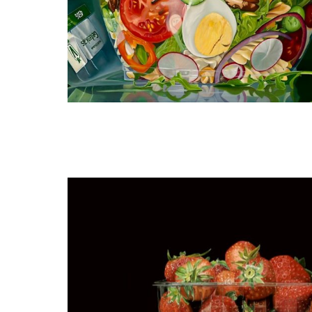
Manon Babtist
Salade geitenkaas