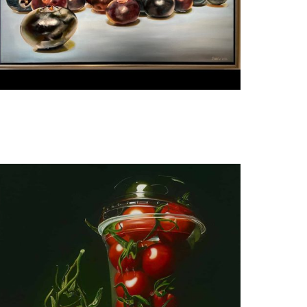
Manon Babtist
Bosbessen