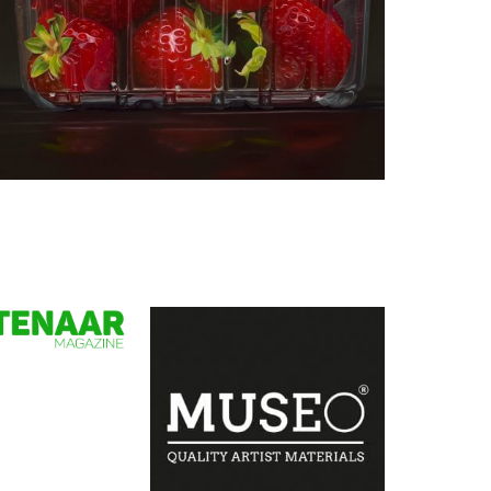
Manon Babtist
Aardbeien in plasticbakje