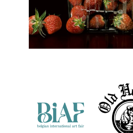
Manon Babtist
Pondje gezond