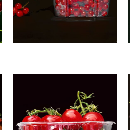
Manon Babtist
Aalbessen