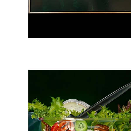
Manon Babtist
De vergadering