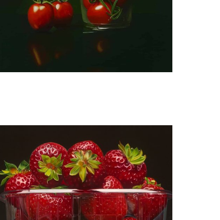
Manon Babtist
Snoeptomaatjes