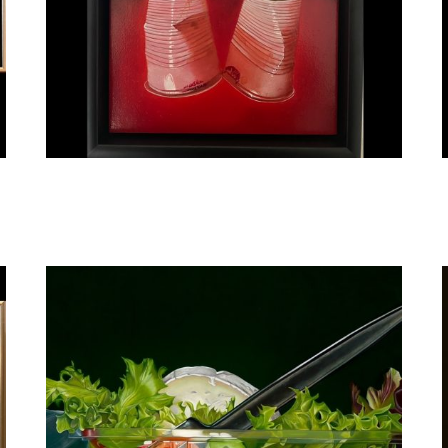
Manon Babtist
Liefde