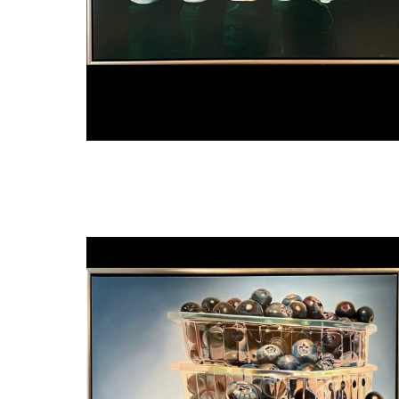
Manon Babtist
De vergadering