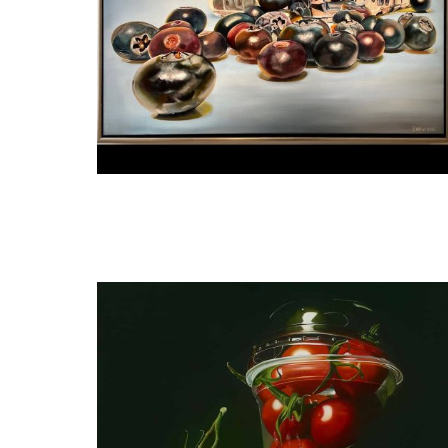
Manon Babtist
Bosbessen