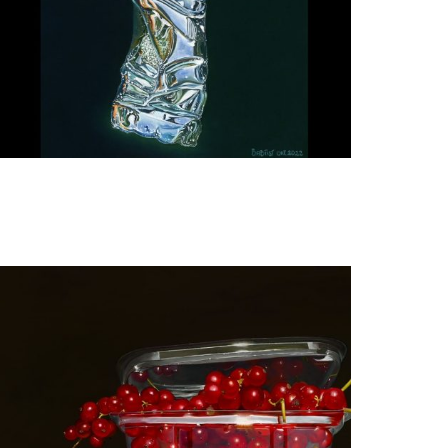
Manon Babtist
Spa blauw