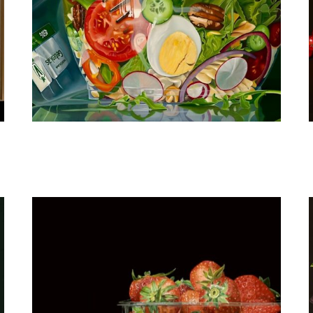
Manon Babtist
Salade geitenkaas