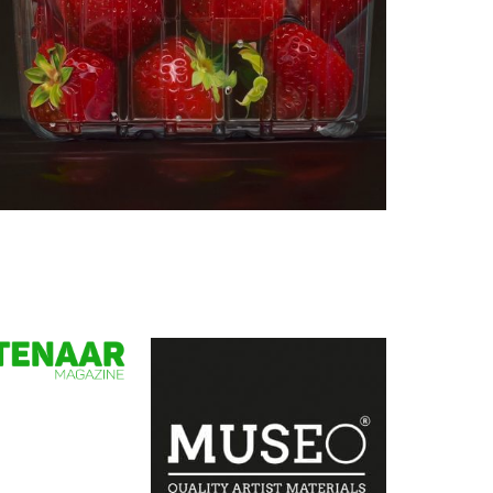
Manon Babtist
Aardbeien in plasticbakje