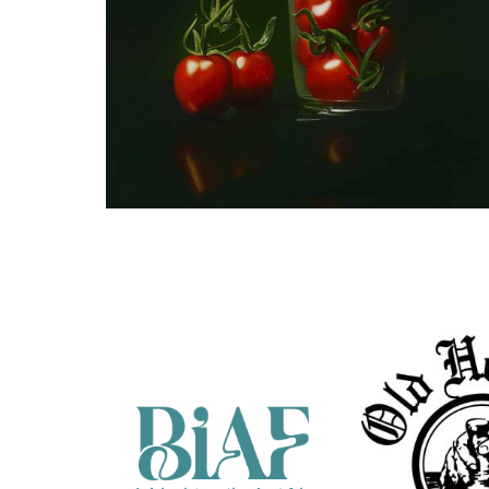
Manon Babtist
Snoeptomaatjes