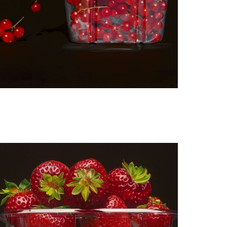
Manon Babtist
Aalbessen