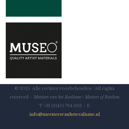
© 2025 Alle rechten voorbehouden / All rights
reserved –
Meesters van het Realisme
/
Masters of Realism
T +31 (0)475 794 003 – E
info@meestersvanhetrealisme.nl