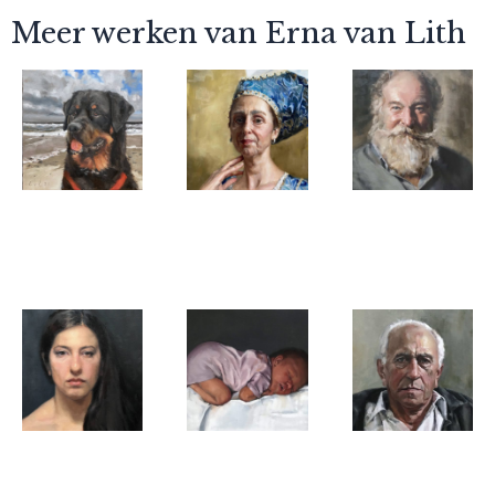
Meer werken van Erna van Lith
Erna van Lith
Erna van Lith
Erna van Lith
Dirk
La stessa
Toine
Erna van Lith
Erna van Lith
Erna van Lith
Mehrnaz
Isabelle
Henk