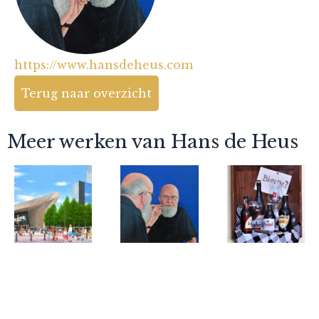
https://www.hansdeheus.com
Terug naar overzicht
Meer werken van Hans de Heus
Hans de Heus
Hans de Heus
Hans de Heus
Rotterdam
Zelfportret
Biertje?
Centraal
'Ik verrùf
Station
me eigùh'