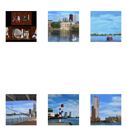
Hans de Heus
Hans de Heus
Hans de Heus
Schrijfkastje
Den Haag,
Rotterdam,
(trompe
Hofvijver
Panorama
l'oeil kastje)
noordoever
vanaf de op
van Zuid