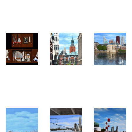
Rotterdam
Zelfportret
Biertje?
Centraal
'Ik verrùf
Station
me eigùh'
Hans de Heus
Hans de Heus
Hans de Heus
Schrijfkastje
Den Haag,
Den Haag,
(trompe
Gravenstraat
Hofvijver
l'oeil kastje)