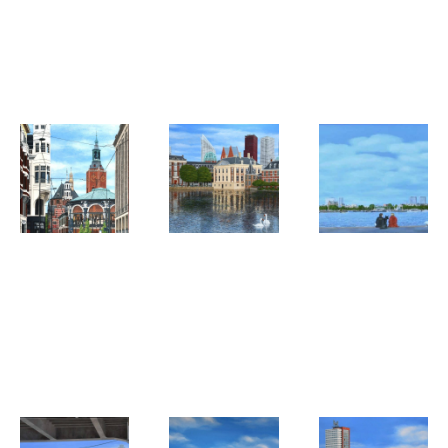
Hans de Heus
Hans de Heus
Hans de Heus
Zelfportret
Biertje?
Schrijfkastje
'Ik verrùf
(trompe
me eigùh'
l'oeil kastje)
Hans de Heus
Hans de Heus
Hans de Heus
Den Haag,
Den Haag,
Rotterdam,
Gravenstraat
Hofvijver
Panorama
noordoever
vanaf de op
van Zuid