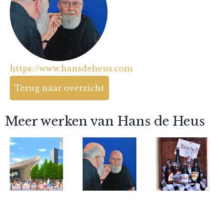
https://www.hansdeheus.com
Terug naar overzicht
Meer werken van Hans de Heus
Hans de Heus
Hans de Heus
Hans de Heus
Rotterdam
Zelfportret
Biertje?