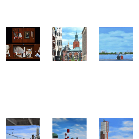
Centraal
'Ik verrùf
Station
me eigùh'
Hans de Heus
Hans de Heus
Hans de Heus
Schrijfkastje
Den Haag,
Rotterdam,
(trompe
Gravenstraat
Panorama
l'oeil kastje)
noordoever
vanaf de op
van Zuid