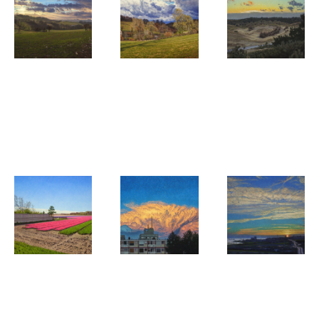
Daan de Jong
Daan de Jong
Daan de Jong
Coucher du
Gros nuages
Schemering
soleil au
sur la vallée
in de
pays des
de la Serène
Noordduinen
Serènes
Daan de Jong
Daan de Jong
Daan de Jong
Tempo di
Cumulonimbus
Zonsondergan
marcia
in de avond
gezien
vanaf Fort