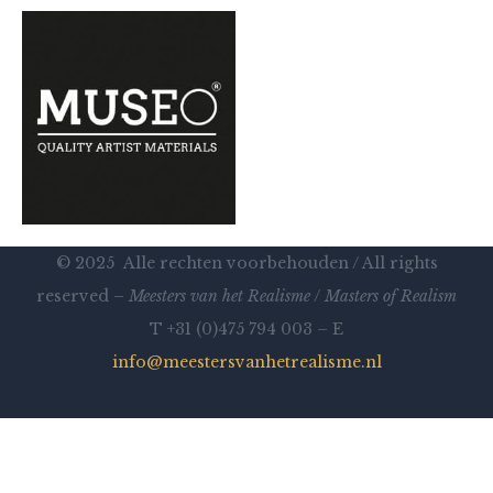
© 2025 Alle rechten voorbehouden / All rights
reserved –
Meesters van het Realisme
/
Masters of Realism
T +31 (0)475 794 003 – E
info@meestersvanhetrealisme.nl