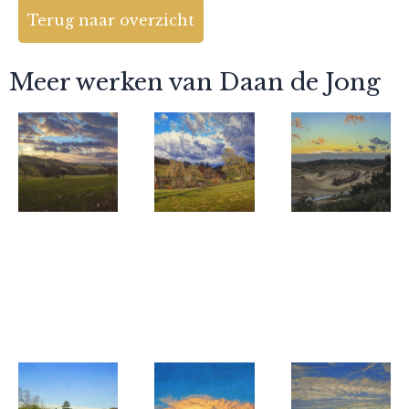
Terug naar overzicht
Meer werken van Daan de Jong
Daan de Jong
Daan de Jong
Daan de Jong
Coucher du
Gros nuages
Schemering
soleil au
sur la vallée
in de
pays des
de la Serène
Noordduinen
Serènes