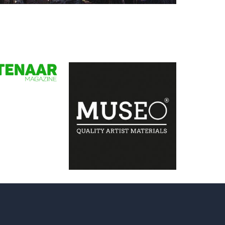
Daan de Jong
Rapsodie du Bouquet