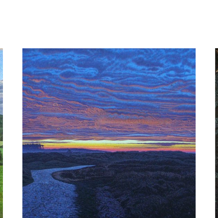
Zonsondergang, gezien vanaf Fort
Yedikule (Istanbul)