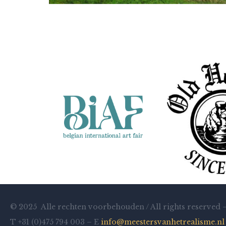
Daan de Jong
Soir dans les Ardennes
© 2025 Alle rechten voorbehouden / All rights reserved 
T +31 (0)475 794 003 – E
info@meestersvanhetrealisme.nl