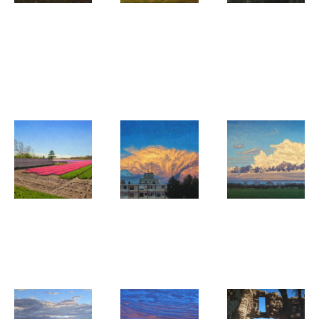
Daan de Jong
Daan de Jong
Daan de Jong
Coucher du
Gros nuages
Schemering
soleil au
sur la vallée
in de
pays des
de la Serène
Noordduinen
Serènes
Daan de Jong
Daan de Jong
Daan de Jong
Tempo di
Cumulonimbus
Legend:
marcia
in de avond
Maestoso