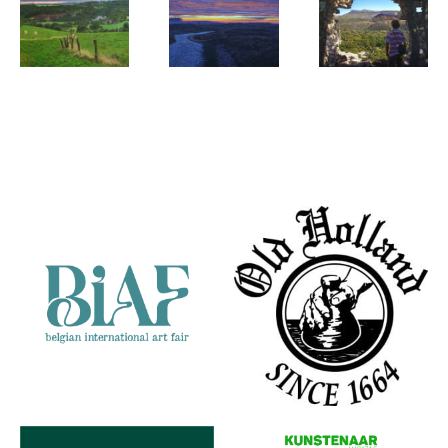
Daan de Jong
Daan de Jong
Daan de Jong
Soir dans
Ameland-
Rapsodie du
les
Nocturne
Bouquet
Partners
Ardennes